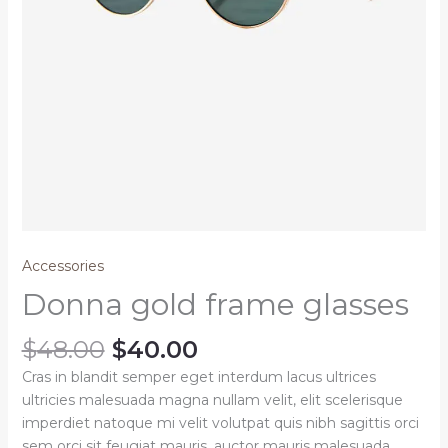
Accessories
Donna gold frame glasses
Original
Current
$
48.00
$
40.00
price
price
Cras in blandit semper eget interdum lacus ultrices
was:
is:
ultricies malesuada magna nullam velit, elit scelerisque
$48.00.
$40.00.
imperdiet natoque mi velit volutpat quis nibh sagittis orci
sem orci sit feugiat mauris, auctor mauris malesuada