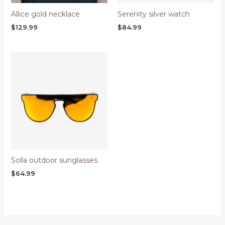
Allice gold necklace
Serenity silver watch
$
129.99
$
84.99
Solla outdoor sunglasses
$
64.99