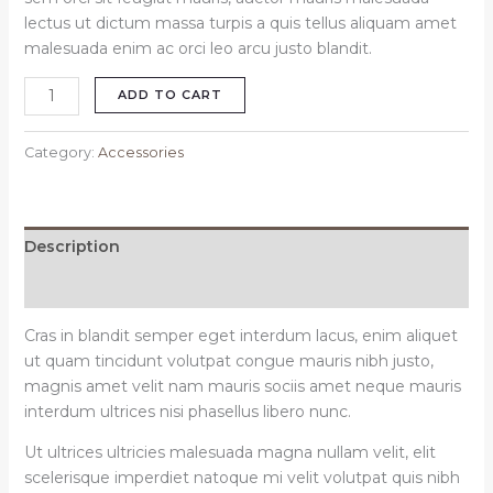
lectus ut dictum massa turpis a quis tellus aliquam amet
malesuada enim ac orci leo arcu justo blandit.
Donna
ADD TO CART
gold
frame
Category:
Accessories
glasses
quantity
Description
Reviews (0)
Cras in blandit semper eget interdum lacus, enim aliquet
ut quam tincidunt volutpat congue mauris nibh justo,
magnis amet velit nam mauris sociis amet neque mauris
interdum ultrices nisi phasellus libero nunc.
Ut ultrices ultricies malesuada magna nullam velit, elit
scelerisque imperdiet natoque mi velit volutpat quis nibh